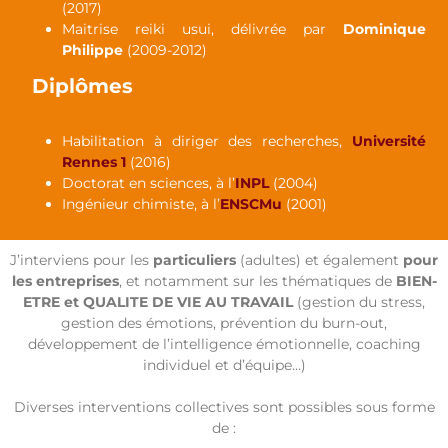
(2017)
Maitrise reiki usui, délivrée par
Dominique
Philippe
(2009-2012)
Diplômes
Habilitation à diriger des recherches,
Université
Rennes 1
(2016)
Doctorat en sciences, à l’
INPL
(2004)
Ingénieur chimiste, à l’
ENSCMu
(2001)
J’interviens pour les
particuliers
(adultes) et également
pour
les entreprises
, et notamment sur les thématiques de
BIEN-
ETRE et QUALITE DE VIE AU TRAVAIL
(gestion du stress,
gestion des émotions, prévention du burn-out,
développement de l’intelligence émotionnelle, coaching
individuel et d’équipe…)
Diverses interventions collectives sont possibles sous forme
de :