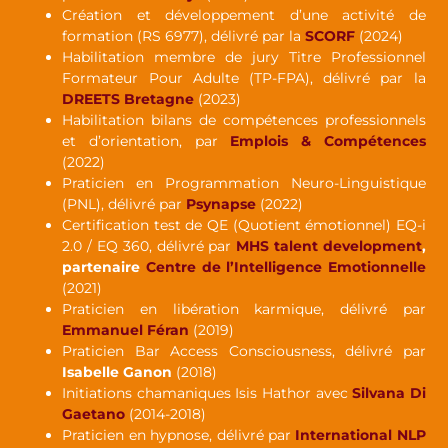
Création et développement d’une activité de
formation (RS 6977), délivré par la
SCORF
(2024)
Habilitation membre de jury Titre Professionnel
Formateur Pour Adulte (TP-FPA), délivré par la
DREETS Bretagne
(2023)
Habilitation bilans de compétences professionnels
et d’orientation, par
Emplois & Compétences
(2022)
Praticien en Programmation Neuro-Linguistique
(PNL), délivré par
Psynapse
(2022)
Certification test de QE (Quotient émotionnel) EQ-i
2.0 / EQ 360, délivré par
MHS talent development
,
partenaire
Centre de l’Intelligence Emotionnelle
(2021)
Praticien en libération karmique, délivré par
Emmanuel Féran
(2019)
Praticien Bar Access Consciousness, délivré par
Isabelle Ganon
(2018)
Initiations chamaniques Isis Hathor avec
Silvana Di
Gaetano
(2014-2018)
Praticien en hypnose, délivré par
International NLP