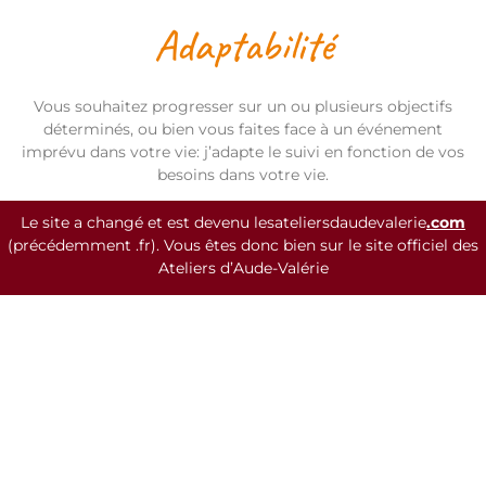
Adaptabilité
Vous souhaitez progresser sur un ou plusieurs objectifs
déterminés, ou bien vous faites face à un événement
imprévu dans votre vie: j’adapte le suivi en fonction de vos
besoins dans votre vie.
Le site a changé et est devenu lesateliersdaudevalerie
.com
Autonomie
(précédemment .fr). Vous êtes donc bien sur le site officiel des
Ateliers d’Aude-Valérie
Je vous accompagne en toute objectivité sur le chemin
de l’autonomie. Je respecte vos choix, votre libre arbitre et
me
positionne dans le non jugement.
Confiance