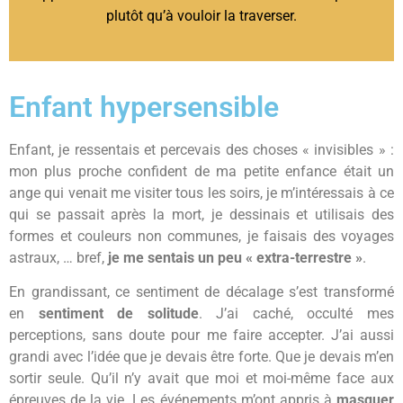
plutôt qu’à vouloir la traverser.
Enfant hypersensible
Enfant, je ressentais et percevais des choses « invisibles » :
mon plus proche confident de ma petite enfance était un
ange qui venait me visiter tous les soirs, je m’intéressais à ce
qui se passait après la mort, je dessinais et utilisais des
formes et couleurs non communes, je faisais des voyages
astraux, … bref,
je me sentais un peu « extra-terrestre »
.
En grandissant, ce sentiment de décalage s’est transformé
en
sentiment de solitude
. J’ai caché, occulté mes
perceptions, sans doute pour me faire accepter. J’ai aussi
grandi avec l’idée que je devais être forte. Que je devais m’en
sortir seule. Qu’il n’y avait que moi et moi-même face aux
épreuves de la vie. Les événements m’ont appris à
masquer