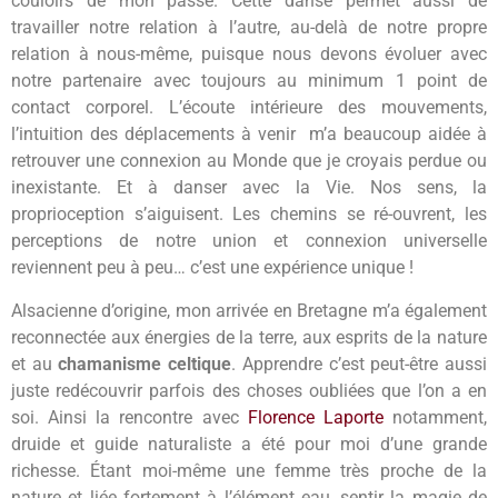
couloirs de mon passé. Cette danse permet aussi de
travailler notre relation à l’autre, au-delà de notre propre
relation à nous-même, puisque nous devons évoluer avec
notre partenaire avec toujours au minimum 1 point de
contact corporel. L’écoute intérieure des mouvements,
l’intuition des déplacements à venir m’a beaucoup aidée à
retrouver une connexion au Monde que je croyais perdue ou
inexistante. Et à danser avec la Vie. Nos sens, la
proprioception s’aiguisent. Les chemins se ré-ouvrent, les
perceptions de notre union et connexion universelle
reviennent peu à peu… c’est une expérience unique !
Alsacienne d’origine, mon arrivée en Bretagne m’a également
reconnectée aux énergies de la terre, aux esprits de la nature
et au
chamanisme celtique
. Apprendre c’est peut-être aussi
juste redécouvrir parfois des choses oubliées que l’on a en
soi. Ainsi la rencontre avec
Florence Laporte
notamment,
druide et guide naturaliste a été pour moi d’une grande
richesse. Étant moi-même une femme très proche de la
nature et liée fortement à l’élément eau, sentir la magie de