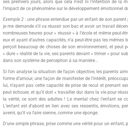
ses premiers jours, alors que cela n’est ni l’intention de la
l’impact de ce phénomène sur le développement émotionnel du
Exemple 2
: une phrase entendue par un enfant de son parent par
je me demande s’il va réussir son bac et avoir un travail décent
nombreuses heures pour « réussir » à l’école et même peut-être q
eux et ayant d’autres capacités, n’a peut-être pas les mêmes b
perçoit beaucoup de choses de son environnement, et peut perce
« dure » réalité de la vie, ses parents devant « trimer » pour s
dans son système de perception à sa manière…
Si l’on analyse la situation de façon objective, les parents aim
forme d’amour, une façon de manifester de l’intérêt, préoccupa
lui, n’ayant pas cette capacité de prise de recul et prenant s
peut échouer, et qu’il doit « travailler dur dans la vie pour réu
la vérité, ce sont des adultes ! Le mental chez l’enfant se co
L’enfant est d’abord en lien avec ses ressentis, émotions, pe
avenir, qu’il va faire sienne, comme une éponge.
D’une simple phrase, prise comme une vérité pour un enfant, pe