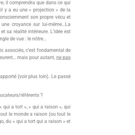
tive, il comprendra que dans ce qui
il y a eu une « projection » de la
insconsciemment son propre vécu et
ait une croyance sur lui-même…La
 sa réalité intérieure. L’idée est
ngle de vue : le nôtre…
ts associés, c’est fondamental de
 pleurent… mais pour autant,
ne pas
apporté (voir plus loin). Le passé
ducateurs/référents ?
qui a tort », « qui a raison », qui
out le monde a raison (ou tout le
o, du « qui a tort qui a raison » et