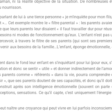
 maman, ni la réalité objective de la situation. De nombreuses 
 nourrisson.
lant de lui à une tierce personne « je m’inquiète pour mon fils, i
 »… Cet exemple montre le « filtre parental » : les parents avaien
ue leurs parents leur disaient « il faut travailler dur pour réuss
esoins ni modes de fonctionnement qu’eux. L’enfant n’est pas un 
voir, à travers le filtre de ses parents (qui sont ses premiers r
ubvenir aux besoins de la famille…L’enfant, éponge émotionnelle, 
ent dans le fond leur enfant en s’inquiétant pour lui (pour eux, 
tion et donc se sentir « utile » et donner indirectement de l’amo
es parents comme « référents » dans la vie, pourra comprendre qu’
ssir », que ses parents doutent de ses capacités, et donc qu’il doi
nstruit après son intelligence émotionnelle (souvent on parle d
rceptions, sensations. Ce qu’il capte, c’est uniquement l’énerg
ut naître une croyance qui peut vivre en lui parfois inconsciem