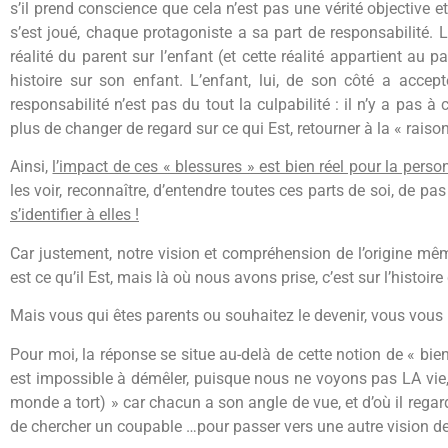
s’il prend conscience que cela n’est pas une vérité objective e
s’est joué, chaque protagoniste a sa part de responsabilité. L
réalité du parent sur l’enfant (et cette réalité appartient au
histoire sur son enfant. L’enfant, lui, de son côté a acce
responsabilité n’est pas du tout la culpabilité : il n’y a pas 
plus de changer de regard sur ce qui Est, retourner à la « raiso
Ainsi,
l’impact de ces « blessures » est bien réel pour la perso
les voir, reconnaître, d’entendre toutes ces parts de soi, de pa
s’identifier à elles !
Car justement, notre vision et compréhension de l’origine même
est ce qu’il Est, mais là où nous avons prise, c’est sur l’histoi
Mais vous qui êtes parents ou souhaitez le devenir, vous vous p
Pour moi, la réponse se situe au-delà de cette notion de « bien 
est impossible à démêler, puisque nous ne voyons pas LA vie,
monde a tort) » car chacun a son angle de vue, et d’où il regarde,
de chercher un coupable …pour passer vers une autre vision de