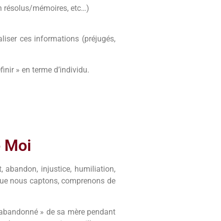
n résolus/mémoires, etc…)
liser ces informations (préjugés,
inir » en terme d’individu.
e Moi
 abandon, injustice, humiliation,
e que nous captons, comprenons de
« abandonné » de sa mère pendant