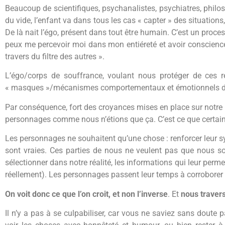
Beaucoup de scientifiques, psychanalistes, psychiatres, philo
du vide, l’enfant va dans tous les cas « capter » des situation
De là nait l’égo, présent dans tout être humain. C’est un proces
peux me percevoir moi dans mon entiéreté et avoir conscience 
travers du filtre des autres ».
L’égo/corps de souffrance, voulant nous protéger de ces r
« masques »/mécanismes comportementaux et émotionnels de p
Par conséquence, fort des croyances mises en place sur notre 
personnages comme nous n’étions que ça. C’est ce que certain
Les personnages ne souhaitent qu’une chose : renforcer leur s
sont vraies. Ces parties de nous ne veulent pas que nous s
sélectionner dans notre réalité, les informations qui leur perm
réellement). Les personnages passent leur temps à corroborer c
On voit donc ce que l’on croit, et non l’inverse
. Et
nous traver
Il n’y a pas à se culpabiliser, car vous ne saviez sans doute 