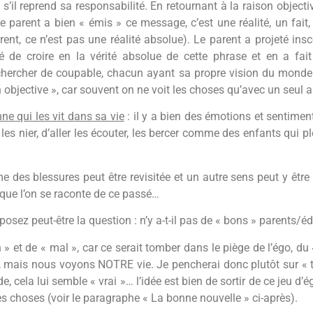
t s’il reprend sa responsabilité. En retournant à la raison objec
e parent a bien « émis » ce message, c’est une réalité, un fait, 
 parent, ce n’est pas une réalité absolue). Le parent a projeté 
pté de croire en la vérité absolue de cette phrase et en a f
à chercher de coupable, chacun ayant sa propre vision du monde et
n objective », car souvent on ne voit les choses qu’avec un seul a
nne qui les vit dans sa vie
: il y a bien des émotions et sentimen
s les nier, d’aller les écouter, les bercer comme des enfants qui
 des blessures peut être revisitée et un autre sens peut y être 
re que l’on se raconte de ce passé…
osez peut-être la question : n’y a-t-il pas de « bons » parents/é
» et de « mal », car ce serait tomber dans le piège de l’égo, du « 
 mais nous voyons NOTRE vie. Je pencherai donc plutôt sur « t
 cela lui semble « vrai »… l’idée est bien de sortir de ce jeu d’ég
s choses (voir le paragraphe « La bonne nouvelle » ci-après).