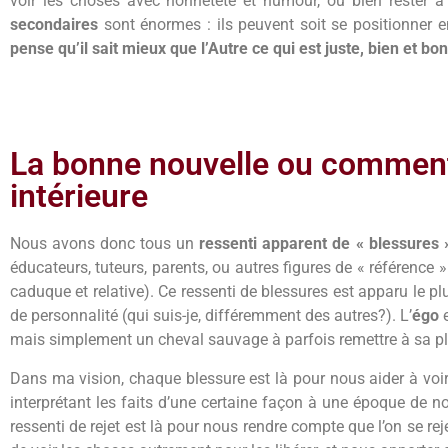
voir les choses avec honnêteté et humour, ou bien rester à 
secondaires
sont énormes : ils peuvent soit se positionner 
pense qu’il sait mieux que l’Autre ce qui est juste, bien et bon
La bonne nouvelle ou comment 
intérieure
Nous avons donc tous un
ressenti apparent de « blessures 
éducateurs, tuteurs, parents, ou autres figures de « référence 
caduque et relative). Ce ressenti de blessures est apparu le
de personnalité (qui suis-je, différemment des autres?). L’
égo
e
mais simplement un cheval sauvage à parfois remettre à sa pl
Dans ma vision, chaque blessure est là pour nous aider à voi
interprétant les faits d’une certaine façon à une époque de no
ressenti de rejet est là pour nous rendre compte que l’on se rej