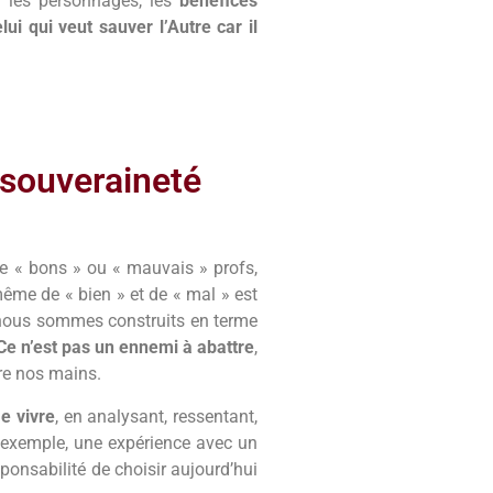
ur les personnages, les
bénéfices
lui qui veut sauver l’Autre car il
 souveraineté
e « bons » ou « mauvais » profs,
même de « bien » et de « mal » est
s nous sommes construits en terme
Ce n’est pas un ennemi à abattre
,
re nos mains.
e vivre
, en analysant, ressentant,
ar exemple, une expérience avec un
sponsabilité de choisir aujourd’hui