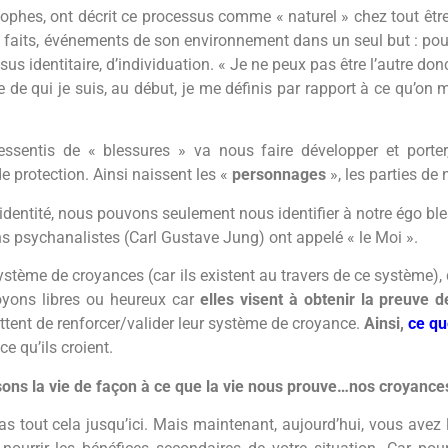
sophes, ont décrit ce processus comme « naturel » chez tout êtr
s, faits, événements de son environnement dans un seul but : pouv
sus identitaire, d’individuation. « Je ne peux pas être l’autre d
de qui je suis, au début, je me définis par rapport à ce qu’on 
essentis de « blessures » va nous faire développer et porter
rotection. Ainsi naissent les «
personnages
», les parties d
identité, nous pouvons seulement nous identifier à notre égo bl
s psychanalistes (Carl Gustave Jung) ont appelé « le Moi ».
ystème de croyances (car ils existent au travers de ce système)
oyons libres ou heureux car
elles visent à obtenir la preuve 
ettent de renforcer/valider leur système de croyance.
Ainsi,
ce qu
e qu’ils croient.
sons la vie de façon à ce que la vie nous prouve…nos croyance
pas tout cela jusqu’ici. Mais maintenant, aujourd’hui, vous avez 