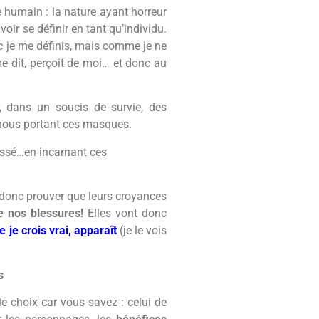
e humain : la nature ayant horreur
oir se définir en tant qu’individu.
onc je me définis, mais comme je ne
me dit, perçoit de moi… et donc au
, dans un soucis de survie, des
e nous portant ces masques.
essé…en incarnant ces
, donc prouver que leurs croyances
de nos blessures!
Elles vont donc
e je crois vrai, apparaît
(je le vois
s
le choix car vous savez : celui de