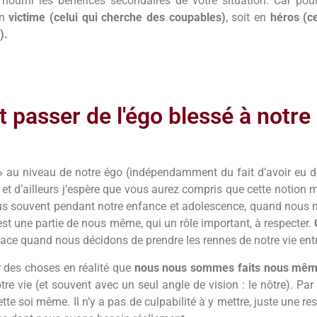
nourrir les bénéfices secondaires de votre situation. Car po
en
victime (celui qui cherche des coupables)
, soit en
héros (ce
).
passer de l'égo blessé à notre
»
au niveau de notre égo (indépendamment du fait d’avoir eu d
» et d’ailleurs j’espère que vous aurez compris que cette notion 
 plus souvent pendant notre enfance et adolescence, quand nou
st une partie de nous même, qui un rôle important, à respecter.
ace quand nous décidons de prendre les rennes de notre vie ent
r des choses en réalité que
nous nous sommes faits nous mêm
tre vie (et souvent avec un seul angle de vision : le nôtre). P
ette soi même. Il n’y a pas de culpabilité à y mettre, juste une re