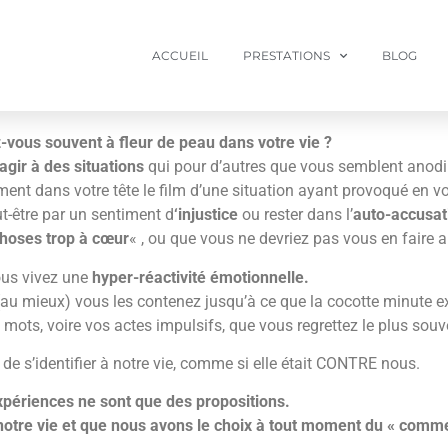
ACCUEIL
PRESTATIONS
BLOG
-vous souvent à fleur de peau dans votre vie ?
agir à des situations
qui pour d’autres que vous semblent anodi
niment dans votre tête le film d’une situation ayant provoqué en 
-être par un sentiment d
‘injustice
ou rester dans l’
auto-accusat
choses trop à cœur
« , ou que vous ne devriez pas vous en faire a
ous vivez une
hyper-réactivité émotionnelle.
u mieux) vous les contenez jusqu’à ce que la cocotte minute ex
s mots, voire vos actes impulsifs, que vous regrettez le plus sou
r de s’identifier à notre vie, comme si elle était CONTRE nous.
périences ne sont que des propositions.
notre vie et que nous avons le choix à tout moment du « comm